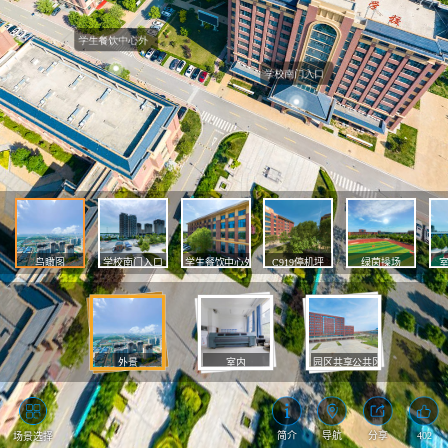
鸟瞰图
学校南门入口
学生餐饮中心外
C919停机坪
绿茵操场
外景
室内
园区共享公共区域
写真喷绘实训室
图书信息中心办公楼.jpg
数码快印实训室
喷泉中心广场.jpg
计算机实训机房
会议中心.jpg
会议中心低空.jpg
仿真实训室
电子电工实训室
艺术馆.jpg
体
402
简介
导航
分享
场景选择