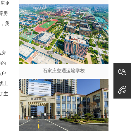
的房企
等房
错，我
品房
样的
石家庄交通运输学校
出户
线上
了主