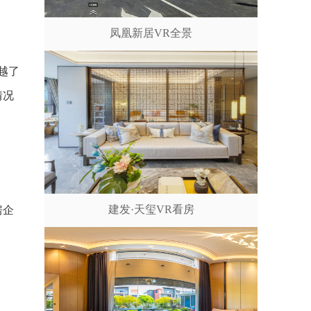
凤凰新居VR全景
越了
情况
建发·天玺VR看房
房企