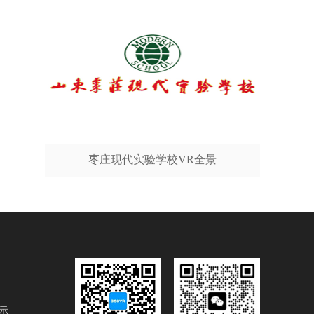
枣庄现代实验学校VR全景
示