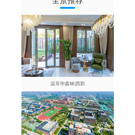
全景推荐
温哥华森林|西郡