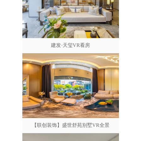
建发·天玺VR看房
【联创装饰】盛世舒苑别墅VR全景