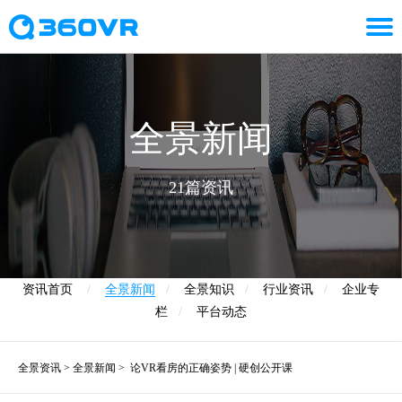
全景新闻
21篇资讯
资讯首页
/
全景新闻
/
全景知识
/
行业资讯
/
企业专
栏
/
平台动态
全景资讯
>
全景新闻
>
论VR看房的正确姿势 | 硬创公开课