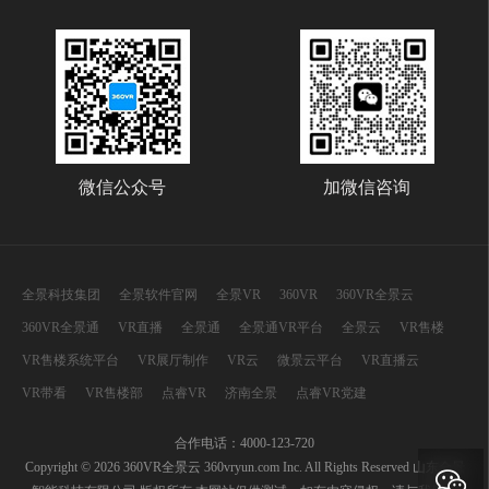
微信公众号
加微信咨询
全景科技集团
全景软件官网
全景VR
360VR
360VR全景云
360VR全景通
VR直播
全景通
全景通VR平台
全景云
VR售楼
VR售楼系统平台
VR展厅制作
VR云
微景云平台
VR直播云
VR带看
VR售楼部
点睿VR
济南全景
点睿VR党建
合作电话：4000-123-720
Copyright © 2026 360VR全景云 360vryun.com Inc. All Rights Reserved 山东全景