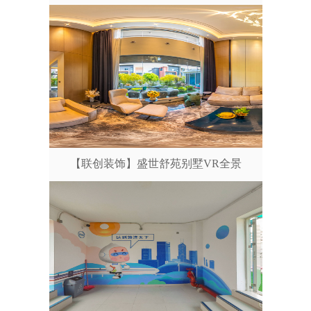
【联创装饰】盛世舒苑别墅VR全景