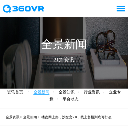
全景新闻
21篇资讯
资讯首页
/
全景新闻
/
全景知识
/
行业资讯
/
企业专
栏
/
平台动态
全景资讯
>
全景新闻
>
楼盘网上卖，沙盘变VR，线上售楼到底可行么