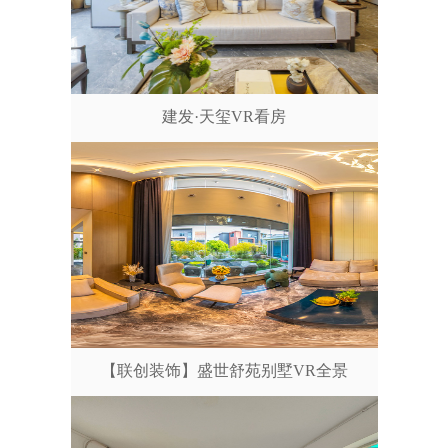
建发·天玺VR看房
【联创装饰】盛世舒苑别墅VR全景