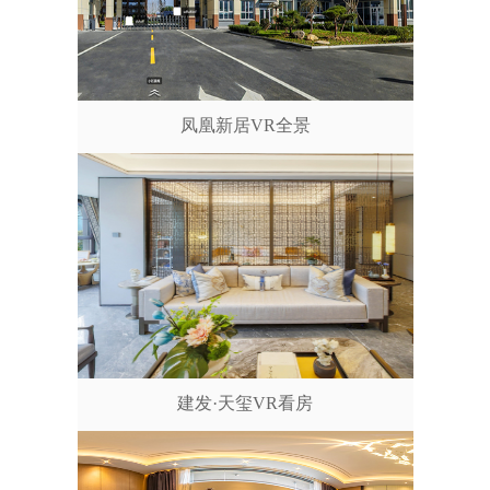
凤凰新居VR全景
建发·天玺VR看房