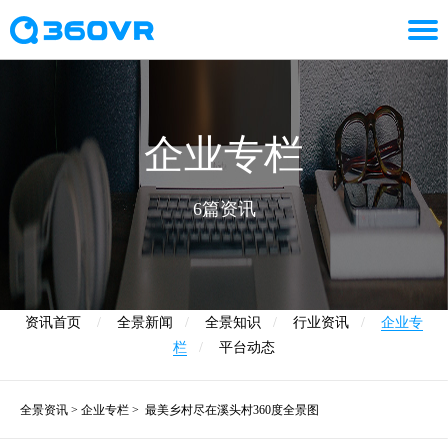
企业专栏
6篇资讯
资讯首页
/
全景新闻
/
全景知识
/
行业资讯
/
企业专
栏
/
平台动态
全景资讯
>
企业专栏
>
最美乡村尽在溪头村360度全景图