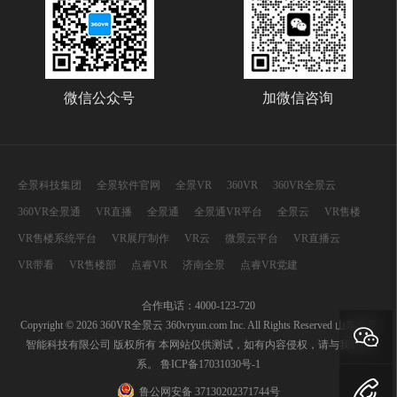
微信公众号
加微信咨询
全景科技集团
全景软件官网
全景VR
360VR
360VR全景云
360VR全景通
VR直播
全景通
全景通VR平台
全景云
VR售楼
VR售楼系统平台
VR展厅制作
VR云
微景云平台
VR直播云
VR带看
VR售楼部
点睿VR
济南全景
点睿VR党建
合作电话：4000-123-720
Copyright © 2026 360VR全景云 360vryun.com Inc. All Rights Reserved 山东全景
智能科技有限公司 版权所有 本网站仅供测试，如有内容侵权，请与我们联
系。
鲁ICP备17031030号-1
鲁公网安备 37130202371744号