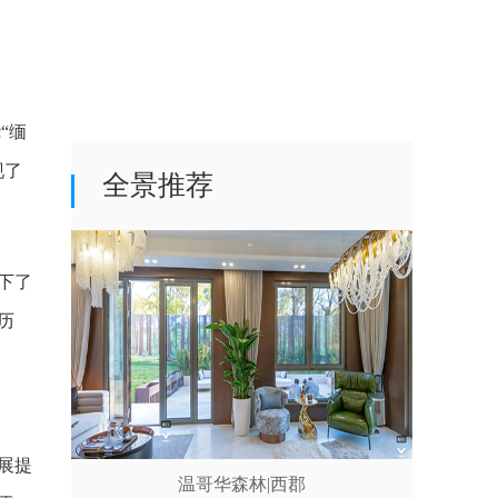
“缅
现了
全景推荐
下了
历
展提
温哥华森林|西郡