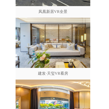
凤凰新居VR全景
建发·天玺VR看房