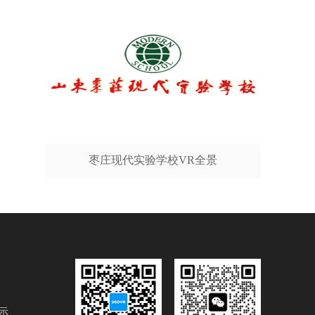
枣庄现代实验学校VR全景
示