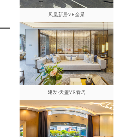
凤凰新居VR全景
建发·天玺VR看房