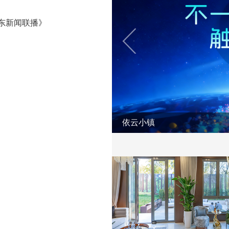
东新闻联播》
依云小镇