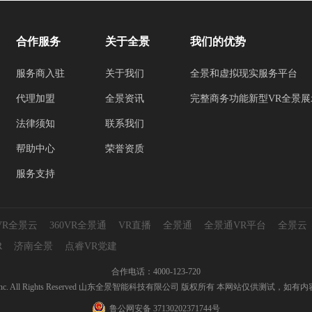
合作服务
关于全景
我们的优势
服务商入驻
关于我们
全景和虚拟现实服务平台
代理加盟
全景资讯
完整商务功能新型VR全景展
法律须知
联系我们
帮助中心
荣誉资质
服务支持
0VR全景云
360VR全景通
VR直播
全景通
全景通VR平台
全景云
R
济南全景
点睿VR党建
合作电话：4000-123-720
ryun.com Inc. All Rights Reserved 山东全景智能科技有限公司 版权所有 本网站仅供
鲁公网安备 37130202371744号