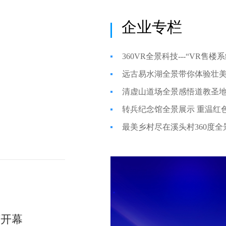
企业专栏
360VR全景科技---“VR售
远古易水湖全景带你体验壮
清虚山道场全景感悟道教圣
转兵纪念馆全景展示 重温红
最美乡村尽在溪头村360度全
节开幕