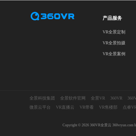
产品服务
VR全景定制
VR全景拍摄
VR全景案例
全景科技集团
全景软件官网
全景VR
360VR
36
微景云平台
VR直播云
VR带看
VR售楼部
点睿V
Copyright © 2026 360VR全景云 360v