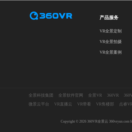
产品服务
VR全景定制
VR全景拍摄
VR全景案例
全景科技集团
全景软件官网
全景VR
360VR
36
微景云平台
VR直播云
VR带看
VR售楼部
点睿V
Copyright © 2026 360VR全景云 360v