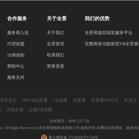
合作服务
关于全景
我们的优势
服务商入驻
关于我们
全景和虚拟现实服务平台
代理加盟
全景资讯
完整商务功能新型VR全景展
法律须知
联系我们
帮助中心
荣誉资质
服务支持
0VR全景云
360VR全景通
VR直播
全景通
全景通VR平台
全景云
R
济南全景
点睿VR党建
合作电话：4000-123-720
ryun.com Inc. All Rights Reserved 山东全景智能科技有限公司 版权所有 本网站仅供
鲁公网安备 37130202371744号