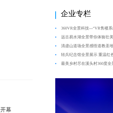
企业专栏
360VR全景科技---“VR售
远古易水湖全景带你体验壮
清虚山道场全景感悟道教圣
转兵纪念馆全景展示 重温红
最美乡村尽在溪头村360度全
节开幕