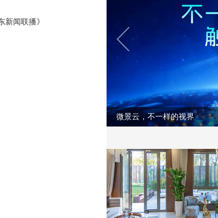
东新闻联播》
依云小镇