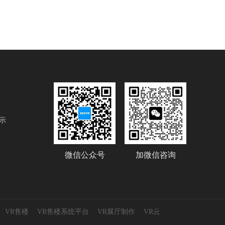
示
微信公众号
加微信咨询
VR售楼
VR售楼系统平台
VR展厅制作
VR云