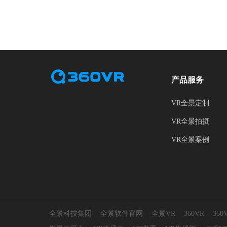
产品服务
VR全景定制
VR全景拍摄
VR全景案例
全景科技集团
全景软件官网
全景VR
360VR
36