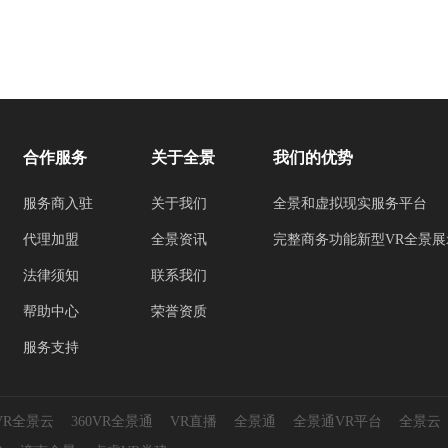
合作服务
关于全景
我们的优势
服务商入驻
关于我们
全景和虚拟现实服务平台
代理加盟
全景资讯
完整商务功能新型VR全景展
法律须知
联系我们
帮助中心
荣誉资质
服务支持
0VR全景云
360VR全景通
VR直播
全景通
全景通VR平台
全景云