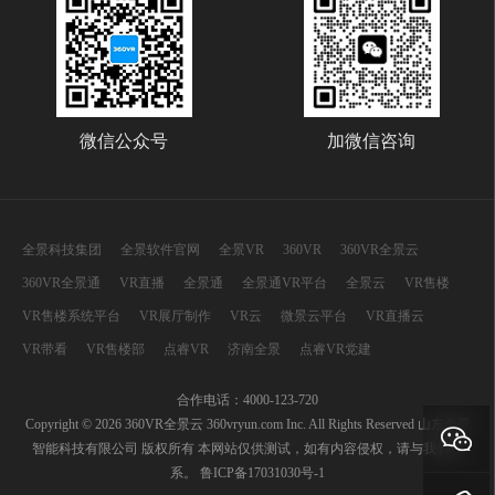
微信公众号
加微信咨询
全景科技集团
全景软件官网
全景VR
360VR
360VR全景云
360VR全景通
VR直播
全景通
全景通VR平台
全景云
VR售楼
VR售楼系统平台
VR展厅制作
VR云
微景云平台
VR直播云
VR带看
VR售楼部
点睿VR
济南全景
点睿VR党建
合作电话：4000-123-720
Copyright © 2026 360VR全景云 360vryun.com Inc. All Rights Reserved 山东全景
智能科技有限公司 版权所有 本网站仅供测试，如有内容侵权，请与我们联
系。
鲁ICP备17031030号-1