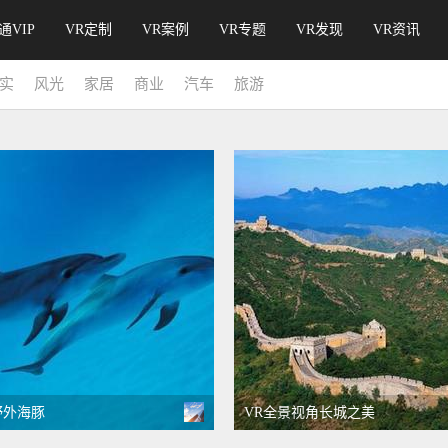
通VIP
VR定制
VR案例
VR专题
VR发现
VR资讯
实
风光
家居
商业
汽车
旅游
野外海豚
VR全景视角长城之美