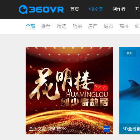
首页
VR全景
创作者
开
全部
推荐
精选
航拍
房产
城市
高校
纪
精选
金色文旅-花明楼2K
3D全景