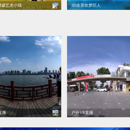
挪威艺术小镇
3D全景吹梦巨人
直播
户外VR直播