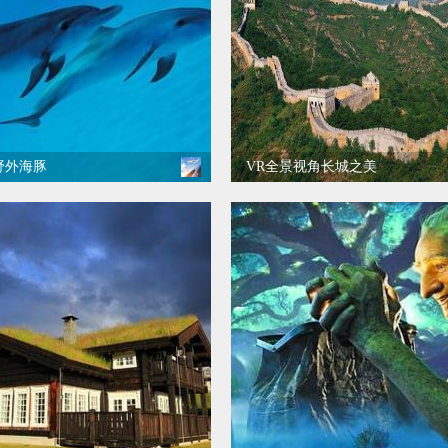
野外海豚
VR全景视角长城之美