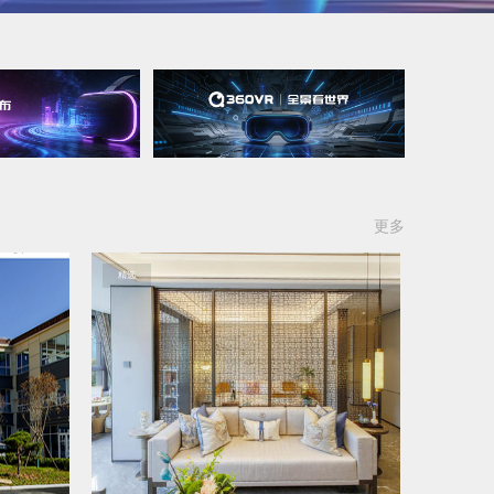
更多
精选