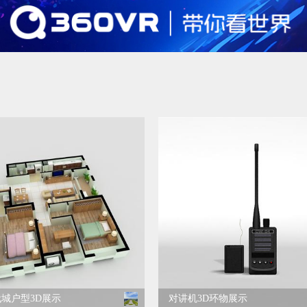
城户型3D展示
对讲机3D环物展示