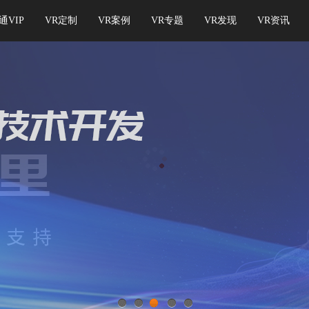
通VIP
VR定制
VR案例
VR专题
VR发现
VR资讯