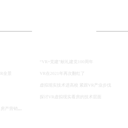
全景专题
“VR+党建”献礼建党100周年
R全景
VR在2021年再次翻红了
？
虚拟现实技术进高校 紧跟VR产业步伐
探讨VR虚拟现实看房的技术层面
360VR全景科技---“VR售楼系统”，房产营销新模式