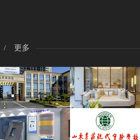
/
更多
凤凰新居VR全景
建发·天玺VR看房