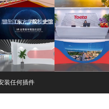
中国计量大学全景VR党史党建
广州市国防教育中心VR云展
馆
黑龙江东方学院校史馆
通意达智慧运维展厅VR
两江新区
高新区
安装任何插件