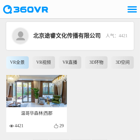
北京途睿文化传播有限公司
人气：4421
VR全景
VR视频
VR直播
3D环物
3D空间
温哥华森林|西郡
4421
29