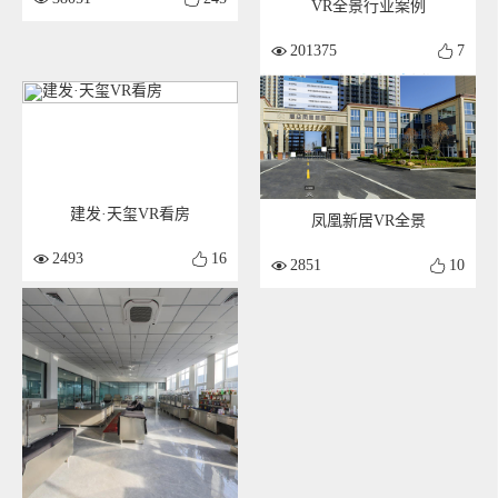
VR全景行业案例
201375
7
建发·天玺VR看房
凤凰新居VR全景
2493
16
2851
10