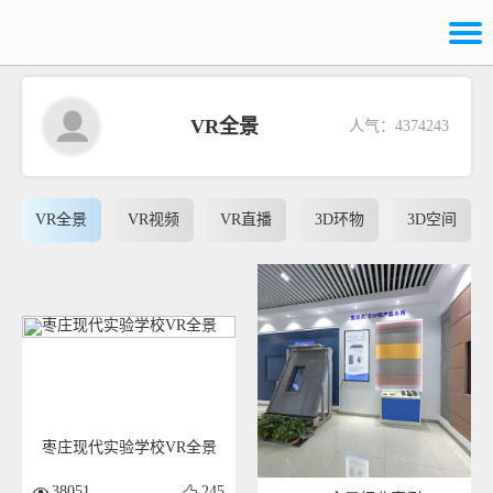
VR全景
人气：4374243
VR全景
VR视频
VR直播
3D环物
3D空间
枣庄现代实验学校VR全景
38051
245