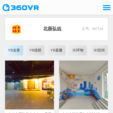
北辰弘远
人气：667514
VR全景
VR视频
VR直播
3D环物
3D空间