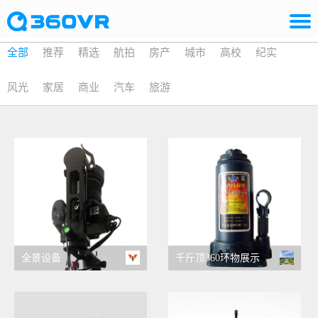
全部
推荐
精选
航拍
房产
城市
高校
纪实
风光
家居
商业
汽车
旅游
全景设备
千斤顶360环物展示