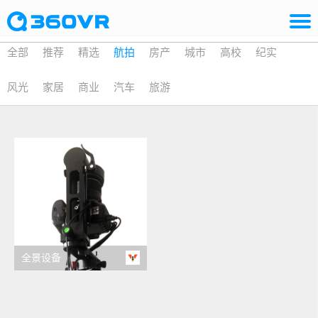
全部
推荐
精选
航拍
房产
城市
高校
纪实
风光
家居
商业
汽车
旅游
全景设备