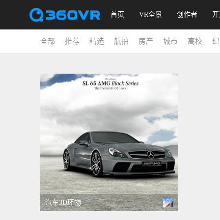
首页
VR全景
创作者
开
全部
推荐
精选
航拍
房产
城市
高校
纪
汽车3D环物