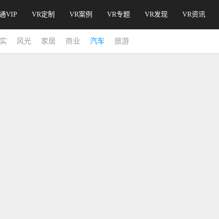
通VIP
VR定制
VR案例
VR专题
VR发现
VR资讯
实
风光
家居
商业
汽车
旅游