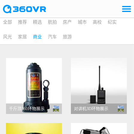
全部
推荐
精选
航拍
房产
城市
高校
纪实
风光
家居
商业
汽车
旅游
千斤顶360环物展示
对讲机3D环物展示